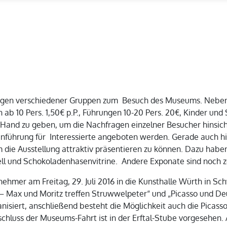
gen verschiedener Gruppen zum Besuch des Museums. Neben 
 ab 10 Pers. 1,50€ p.P., Führungen 10-20 Pers. 20€, Kinder und 
Hand zu geben, um die Nachfragen einzelner Besucher hinsich
inführung für Interessierte angeboten werden. Gerade auch hi
um die Ausstellung attraktiv präsentieren zu können. Dazu h
ell und Schokoladenhasenvitrine. Andere Exponate sind noch z
lnehmer am Freitag, 29. Juli 2016 in die Kunsthalle Würth in S
 – Max und Moritz treffen Struwwelpeter“ und „Picasso und D
nisiert, anschließend besteht die Möglichkeit auch die Picasso
Abschluss der Museums-Fahrt ist in der Erftal-Stube vorgesehe