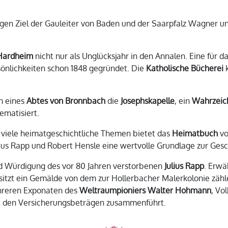
ken.
igen Ziel der Gauleiter von Baden und der Saarpfalz Wagner un
Hardheim
nicht nur als Unglücksjahr in den Annalen. Eine für d
önlichkeiten schon 1848 gegründet. Die
Katholische Bücherei
k
en eines
Abtes von Bronnbach
die
Josephskapelle
, ein
Wahrzeic
ematisiert.
r viele heimatgeschichtliche Themen bietet das
Heimatbuch
vo
ius Rapp und Robert Hensle eine wertvolle Grundlage zur Gesc
d Würdigung des vor 80 Jahren verstorbenen
Julius Rapp
. Erwä
itzt ein Gemälde von dem zur Hollerbacher Malerkolonie zäh
hreren Exponaten des
Weltraumpioniers Walter Hohmann
, Vo
t den Versicherungsbeträgen zusammenführt.