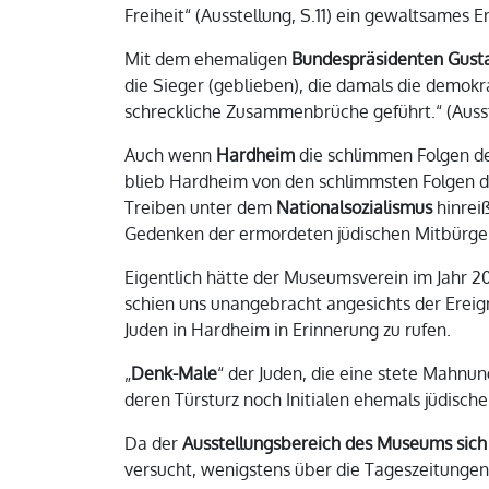
Freiheit“ (Ausstellung, S.11) ein gewaltsames
Mit dem ehemaligen
Bundespräsidenten Gus
die Sieger (geblieben), die damals die demokr
schreckliche Zusammenbrüche geführt.“ (Ausst
Auch wenn
Hardheim
die schlimmen Folgen de
blieb Hardheim von den schlimmsten Folgen 
Treiben unter dem
Nationalsozialismus
hinrei
Gedenken der ermordeten jüdischen Mitbürger
Eigentlich hätte der Museumsverein im Jahr 2
schien uns unangebracht angesichts der Ereig
Juden in Hardheim in Erinnerung zu rufen.
„
Denk-Male
“ der Juden, die eine stete Mahnu
deren Türsturz noch Initialen ehemals jüdisch
Da der
Ausstellungsbereich des Museums sic
versucht, wenigstens über die Tageszeitungen 