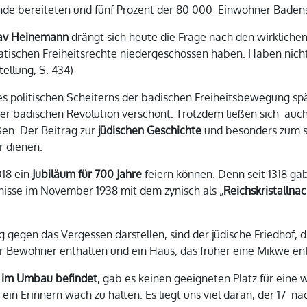
 Ende bereiteten und fünf Prozent der 80 000 Einwohner Baden
tav Heinemann
drängt sich heute die Frage nach den wirklichen 
atischen Freiheitsrechte niedergeschossen haben. Haben nicht
ellung, S. 434)
s politischen Scheiterns der badischen Freiheitsbewegung sp
der badischen Revolution verschont. Trotzdem ließen sich a
ßen. Der Beitrag zur
jüdischen Geschichte
und besonders zum s
 dienen.
018 ein
Jubiläum für 700 Jahre
feiern können. Denn seit 1318 ga
nisse im November 1938 mit dem zynisch als „
Reichskristallnac
ng gegen das Vergessen darstellen, sind der jüdische Friedhof
er Bewohner enthalten und ein Haus, das früher eine Mikwe ent
h im Umbau befindet
, gab es keinen geeigneten Platz für eine
ein Erinnern wach zu halten. Es liegt uns viel daran, der 17 